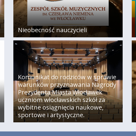
Nieobecność nauczycieli
Komunikat do rodziców w sprawie
warunków przyznawania Nagrody
Prezydenta Miasta Włocławek
uczniom włocławskich szkół za
wybitne osiągnięcia naukowe,
sportowe i artystyczne.