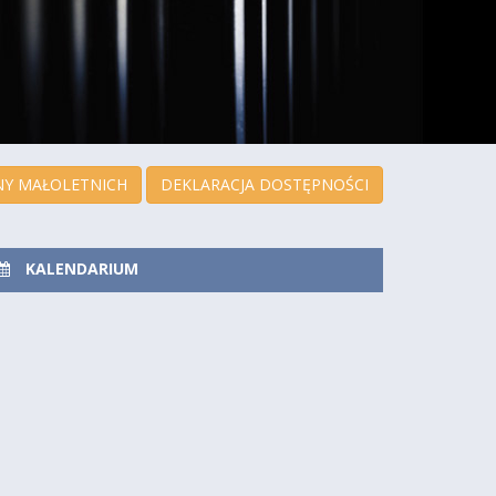
Y MAŁOLETNICH
DEKLARACJA DOSTĘPNOŚCI
KALENDARIUM