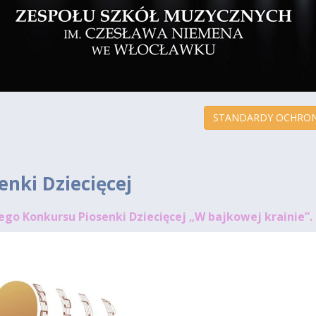
STANDARDY OCHRON
enki Dziecięcej
ego Konkursu Piosenki Dziecięcej „W bajkowej krainie”.