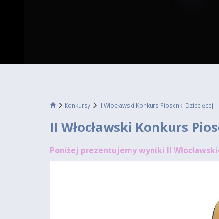
Konkursy
II Włocławski Konkurs Piosenki Dziecięcej
II Włocławski Konkurs Pios
Poniżej prezentujemy wyniki II Włocławski